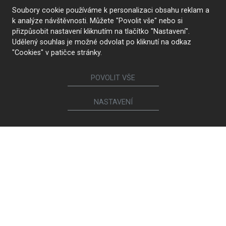
Soubory cookie používáme k personalizaci obsahu reklam a
Nábytek
k analýze návštěvnosti. Můžete "Povolit vše" nebo si
přizpůsobit nastavení kliknutím na tlačítko "Nastavení".
Kuchyně
Jídelní židle a křesílka
Udělený souhlas je možné odvolat po kliknutí na odkaz
Interiérové dveře
Sedací soupravy a křesla
"Cookies" v patičce stránky.
Šatny a šatní skříně
Knihovny a komody
Postele a noční stolky
Koupelny
POVOLIT VŠE
Obývací sestavy
Dětské a studentské pokoje
Jídelní a konferenční stoly
Pracovny
NASTAVENÍ
Ostatní sortiment
Ego Italiano
Rendl Light
TON
Spotřebiče a sanita