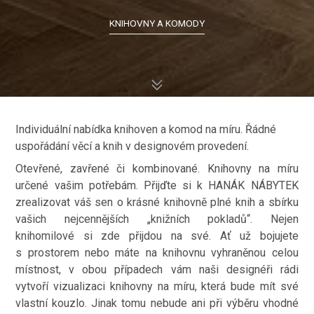
KNIHOVNY A KOMODY
Individuální nabídka knihoven a komod na míru. Řádné
uspořádání věcí a knih v designovém provedení.
Otevřené, zavřené či kombinované. Knihovny na míru
určené vašim potřebám. Přijďte si k HANÁK NÁBYTEK
zrealizovat váš sen o krásné knihovně plné knih a sbírku
vašich nejcennějších „knižních pokladů“. Nejen
knihomilové si zde přijdou na své. Ať už bojujete
s prostorem nebo máte na knihovnu vyhraněnou celou
místnost, v obou případech vám naši designéři rádi
vytvoří vizualizaci knihovny na míru, která bude mít své
vlastní kouzlo. Jinak tomu nebude ani při výběru vhodné