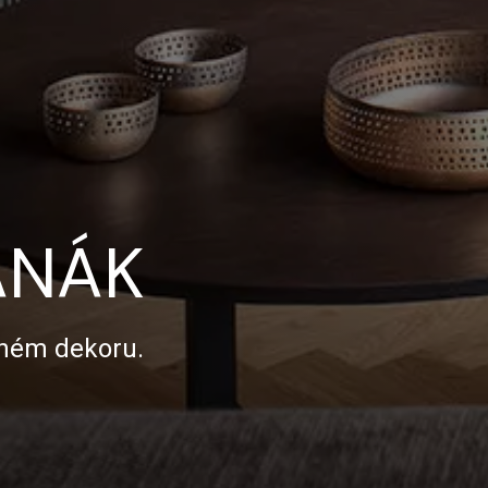
ANÁK
jném dekoru.