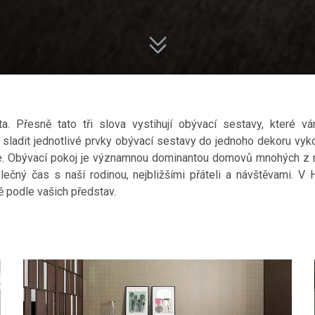
lita. Přesně tato tři slova vystihují obývací sestavy, kter
 sladit jednotlivé prvky obývací sestavy do jednoho dekoru vyko
ře. Obývací pokoj je významnou dominantou domovů mnohých z ná
lečný čas s naší rodinou, nejbližšími přáteli a návštěvami.
ě podle vašich představ.