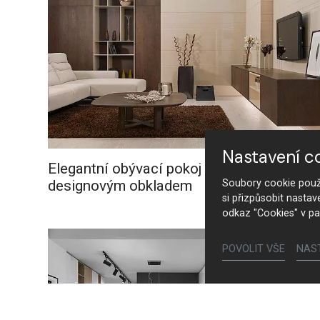
Nastavení c
Elegantní obývací pokoj s
designovým obkladem
Soubory cookie použí
si přizpůsobit nastav
odkaz "Cookies" v pa
POVOLIT VŠE
NAS