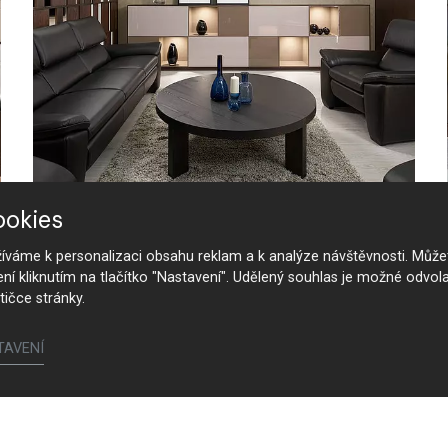
ookies
Luxusní obývací pokoj s tmavou
dýhou
váme k personalizaci obsahu reklam a k analýze návštěvnosti. Můžet
ení kliknutím na tlačítko "Nastavení". Udělený souhlas je možné odvola
tičce stránky.
TAVENÍ