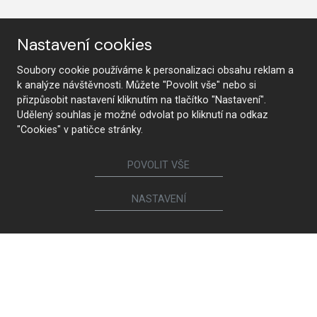
Nastavení cookies
Sledujte nás
Soubory cookie používáme k personalizaci obsahu reklam a
k analýze návštěvnosti. Můžete "Povolit vše" nebo si
Nábytek
přizpůsobit nastavení kliknutím na tlačítko "Nastavení".
Udělený souhlas je možné odvolat po kliknutí na odkaz
"Cookies" v patičce stránky.
Kuchyně
Jídelní židle a křesílka
Interiérové dveře
Sedací soupravy a křesla
Šatny a šatní skříně
Knihovny a komody
POVOLIT VŠE
Postele a noční stolky
Koupelny
Obývací sestavy
Dětské a studentské pokoje
NASTAVENÍ
Jídelní a konferenční stoly
Pracovny
Ostatní sortiment
Ego Italiano
Rendl Light