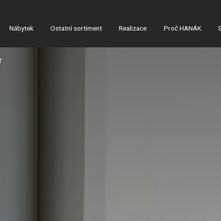
Nábytek
Ostatní sortiment
Realizace
Proč HANÁK
T