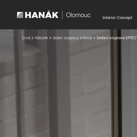
Interior Concept
Úvod
Nábytek
Sedací soupravy a křesla
Sedací souprava EFFEC