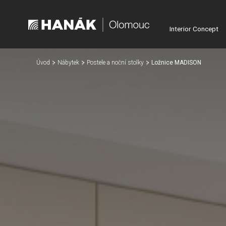
Interior Concept
Úvod
Nábytek
Postele a noční stolky
Ložnice MADISON