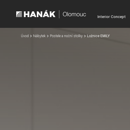
Interior Concept
Úvod
Nábytek
Postele a noční stolky
Ložnice EMILY