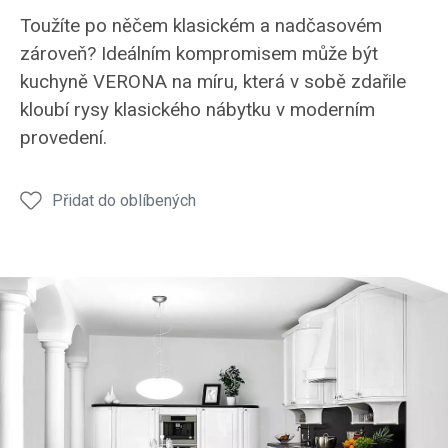
značky
značky
kuchyně
Toužíte po něčem klasickém a nadčasovém
Hanák
Hanák
značky
zároveň? Ideálním kompromisem může být
v
v
Hanák
kuchyně VERONA na míru, která v sobě zdařile
bílém
bílém
ve
kloubí rysy klasického nábytku v moderním
lesku
laku.
vysokém
provedení.
v
lesku.
kombinaci
s
Přidat do oblíbených
černou
pracovní
deskou.