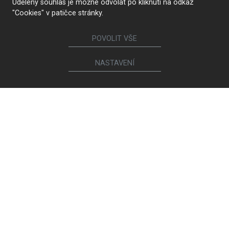
Udělený souhlas je možné odvolat po kliknutí na odkaz
"Cookies" v patičce stránky.
POVOLIT VŠE
NASTAVENÍ